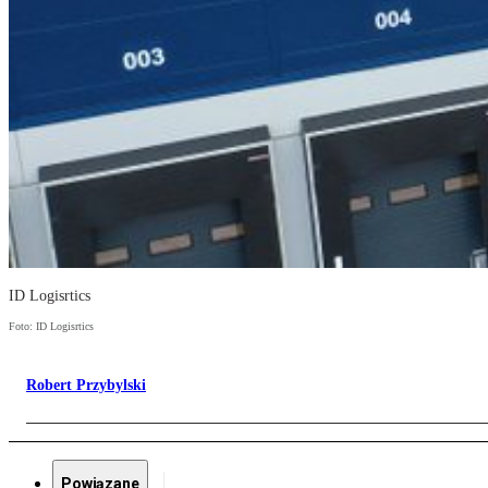
ID Logisrtics
Foto: ID Logisrtics
Robert Przybylski
Powiązane