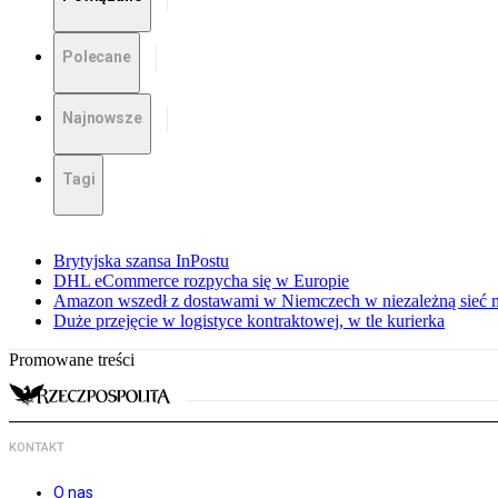
Polecane
Najnowsze
Tagi
Brytyjska szansa InPostu
DHL eCommerce rozpycha się w Europie
Amazon wszedł z dostawami w Niemczech w niezależną sieć
Duże przejęcie w logistyce kontraktowej, w tle kurierka
Promowane treści
KONTAKT
O nas