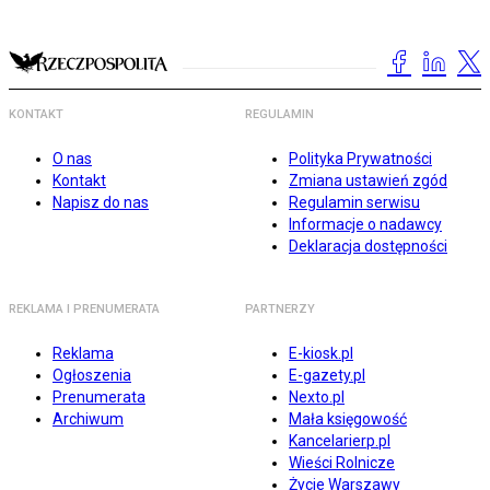
KONTAKT
REGULAMIN
O nas
Polityka Prywatności
Kontakt
Zmiana ustawień zgód
Napisz do nas
Regulamin serwisu
Informacje o nadawcy
Deklaracja dostępności
REKLAMA I PRENUMERATA
PARTNERZY
Reklama
E-kiosk.pl
Ogłoszenia
E-gazety.pl
Prenumerata
Nexto.pl
Archiwum
Mała księgowość
Kancelarierp.pl
Wieści Rolnicze
Życie Warszawy