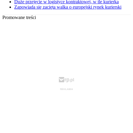
Duże przejęcie w logistyce kontraktowej, w tle kurierka
Zapowiada się zacięta walka o europejski rynek kurierski
Promowane treści