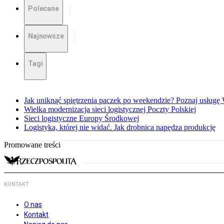
Polecane
Najnowsze
Tagi
Jak uniknąć spiętrzenia paczek po weekendzie? Poznaj usług
Wielka modernizacja sieci logistycznej Poczty Polskiej
Sieci logistyczne Europy Środkowej
Logistyka, której nie widać. Jak drobnica napędza produkcję
Promowane treści
KONTAKT
O nas
Kontakt