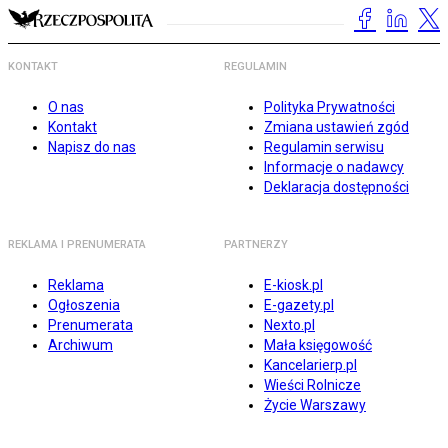
KONTAKT
REGULAMIN
O nas
Polityka Prywatności
Kontakt
Zmiana ustawień zgód
Napisz do nas
Regulamin serwisu
Informacje o nadawcy
Deklaracja dostępności
REKLAMA I PRENUMERATA
PARTNERZY
Reklama
E-kiosk.pl
Ogłoszenia
E-gazety.pl
Prenumerata
Nexto.pl
Archiwum
Mała księgowość
Kancelarierp.pl
Wieści Rolnicze
Życie Warszawy