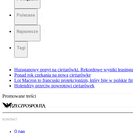
Polecane
Najnowsze
Tagi
Huraganowy popyt na ciężarówki. Rekordowe wyniki leasing
Ponad rok czekania na nową ciężarówkę
Loi Macron to francuski protekcjonizm, który bije w polskie f
Holendrzy przeciw powrotowi ciężarówek
Promowane treści
KONTAKT
O nas