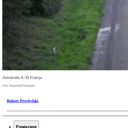
Autostrada A-30 Francja
Foto: Benjism89/Wikipedia
Robert Przybylski
Powiązane