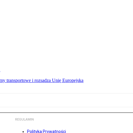
u
irmy transportowe i rozsadza Unię Europejską
REGULAMIN
Polityka Prywatności