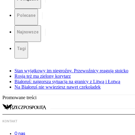
Polecane
Najnowsze
Tagi
Stan wyjątkowy im niegroźny. Przewoźnicy reagują stoicko
Rosja też ma zielony korytarz
Białoruś: najgorsza sytuacja na granicy z Litwą i Łotwą
Na Białoruś nie wwieziesz nawet czekoladek
Promowane treści
KONTAKT
O nas