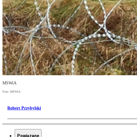
MSWiA
Foto: MSWiA
Robert Przybylski
Powiązane