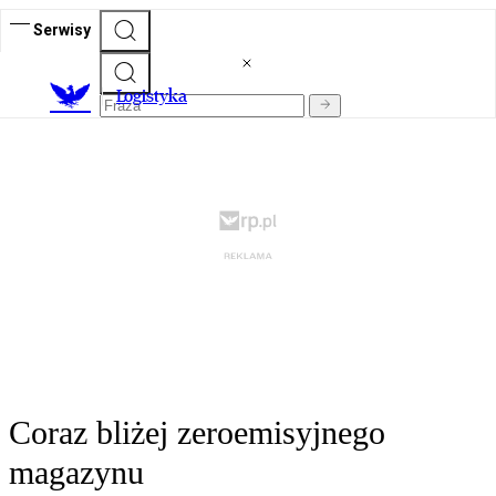
Serwisy
L
ogistyka
Coraz bliżej zeroemisyjnego
magazynu