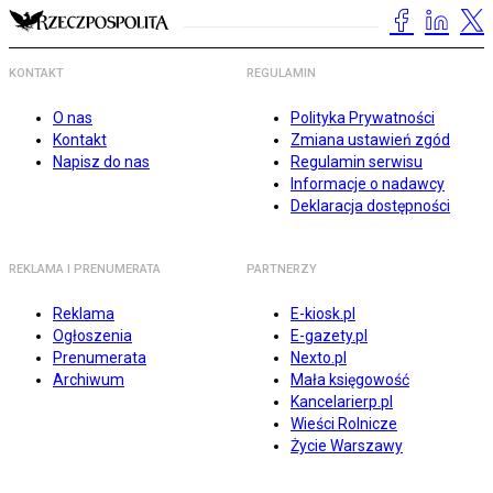
KONTAKT
REGULAMIN
O nas
Polityka Prywatności
Kontakt
Zmiana ustawień zgód
Napisz do nas
Regulamin serwisu
Informacje o nadawcy
Deklaracja dostępności
REKLAMA I PRENUMERATA
PARTNERZY
Reklama
E-kiosk.pl
Ogłoszenia
E-gazety.pl
Prenumerata
Nexto.pl
Archiwum
Mała księgowość
Kancelarierp.pl
Wieści Rolnicze
Życie Warszawy