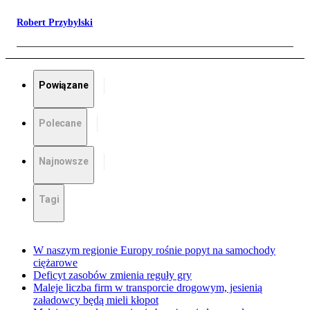
Robert Przybylski
Powiązane
Polecane
Najnowsze
Tagi
W naszym regionie Europy rośnie popyt na samochody
ciężarowe
Deficyt zasobów zmienia reguły gry
Maleje liczba firm w transporcie drogowym, jesienią
załadowcy będą mieli kłopot