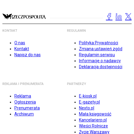
KONTAKT
REGULAMIN
O nas
Polityka Prywatności
Kontakt
Zmiana ustawień zgód
Napisz do nas
Regulamin serwisu
Informacje o nadawcy
Deklaracja dostępności
REKLAMA I PRENUMERATA
PARTNERZY
Reklama
E-kiosk.pl
Ogłoszenia
E-gazety.pl
Prenumerata
Nexto.pl
Archiwum
Mała księgowość
Kancelarierp.pl
Wieści Rolnicze
Życie Warszawy