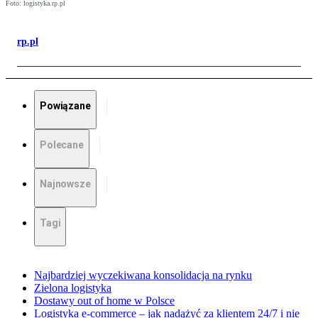
Foto: logistyka.rp.pl
rp.pl
Powiązane
Polecane
Najnowsze
Tagi
Najbardziej wyczekiwana konsolidacja na rynku
Zielona logistyka
Dostawy out of home w Polsce
Logistyka e-commerce – jak nadążyć za klientem 24/7 i nie