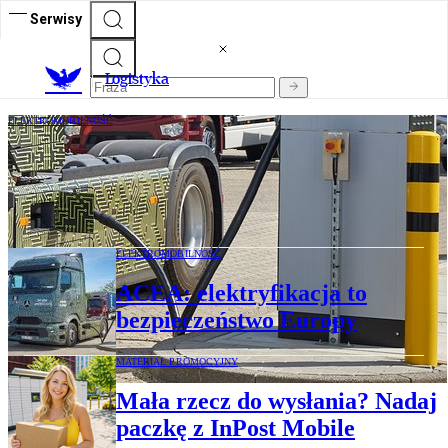
Serwisy
L
ogistyka
ELEKTROMOBILNOŚĆ
Przewoźnicy i producenci ciężarówek na
kursie kolizyjnym. Kością niezgody
elektryki
ELEKTROMOBILNOŚĆ
ACEA: elektryfikacja to
bezpieczeństwo Europy
MATERIAŁ PROMOCYJNY
Mała rzecz do wysłania? Nadaj
paczkę z InPost Mobile