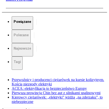
Powiązane
Polecane
Najnowsze
Tagi
Przewoźnicy i producenci ciężarówek na kursie kolizyjnym.
Kością niezgody elektryki
ACEA: elektryfikacja to bezpieczeństwo Europy
Pierwsza prowincja Chin bez aut z silnikami spalinowymi
Kierowcy ciężarówek: „elektryki” jeżdżą „na zderzaku”, to
niebezpieczne