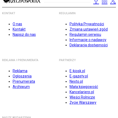
KONTAKT
REGULAMIN
O nas
Polityka Prywatności
Kontakt
Zmiana ustawień zgód
Napisz do nas
Regulamin serwisu
Informacje o nadawcy
Deklaracja dostępności
REKLAMA I PRENUMERATA
PARTNERZY
Reklama
E-kiosk.pl
Ogłoszenia
E-gazety.pl
Prenumerata
Nexto.pl
Archiwum
Mała księgowość
Kancelarierp.pl
Wieści Rolnicze
Życie Warszawy
NASZE WYDARZENIA