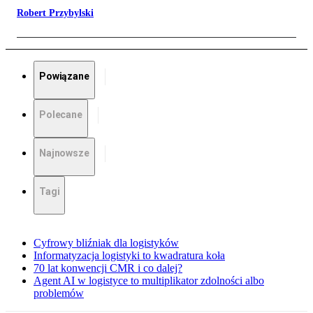
Robert Przybylski
Powiązane
Polecane
Najnowsze
Tagi
Cyfrowy bliźniak dla logistyków
Informatyzacja logistyki to kwadratura koła
70 lat konwencji CMR i co dalej?
Agent AI w logistyce to multiplikator zdolności albo
problemów