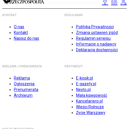
KONTAKT
REGULAMIN
O nas
Polityka Prywatności
Kontakt
Zmiana ustawień zgód
Napisz do nas
Regulamin serwisu
Informacje o nadawcy
Deklaracja dostępności
REKLAMA I PRENUMERATA
PARTNERZY
Reklama
E-kiosk.pl
Ogłoszenia
E-gazety.pl
Prenumerata
Nexto.pl
Archiwum
Mała księgowość
Kancelarierp.pl
Wieści Rolnicze
Życie Warszawy