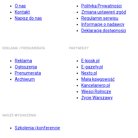
O nas
Polityka Prywatności
Kontakt
Zmiana ustawień zgód
Napisz do nas
Regulamin serwisu
Informacje o nadawcy
Deklaracja dostępności
REKLAMA I PRENUMERATA
PARTNERZY
Reklama
E-kiosk.pl
Ogłoszenia
E-gazety.pl
Prenumerata
Nexto.pl
Archiwum
Mała księgowość
Kancelarierp.pl
Wieści Rolnicze
Życie Warszawy
NASZE WYDARZENIA
Szkolenia i konferencje