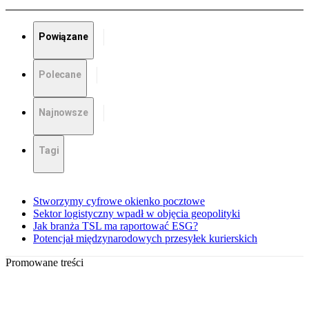
Powiązane
Polecane
Najnowsze
Tagi
Stworzymy cyfrowe okienko pocztowe
Sektor logistyczny wpadł w objęcia geopolityki
Jak branża TSL ma raportować ESG?
Potencjał międzynarodowych przesyłek kurierskich
Promowane treści