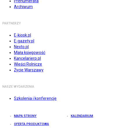
Prenumerata
Archiwum
PARTNERZY
E-kiosk.pl
E-gazety.pl
Nexto.pl
Mała księgowość
Kancelarierp.pl
Wieści Rolnicze
Życie Warszawy
NASZE WYDARZENIA
Szkolenia i konferencje
MAPA STRONY
KALENDARIUM
OFERTA PRODUKTOWA