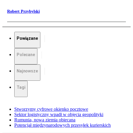
Robert Przybylski
Powiązane
Polecane
Najnowsze
Tagi
Stworzymy cyfrowe okienko pocztowe
Sektor logistyczny wpadł w objęcia geopolityki
Rumunia, nowa ziemia obiecana
Potencjał międzynarodowych przesyłek kurierskich