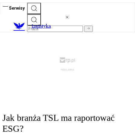
Serwisy
L
ogistyka
Jak branża TSL ma raportować
ESG?