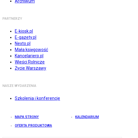
Archiwum
PARTNERZY
E-kiosk.pl
E-gazety.pl
Nexto.pl
Mała księgowość
Kancelarierp.pl
Wieści Rolnicze
Życie Warszawy
NASZE WYDARZENIA
Szkolenia i konferencje
MAPA STRONY
KALENDARIUM
OFERTA PRODUKTOWA