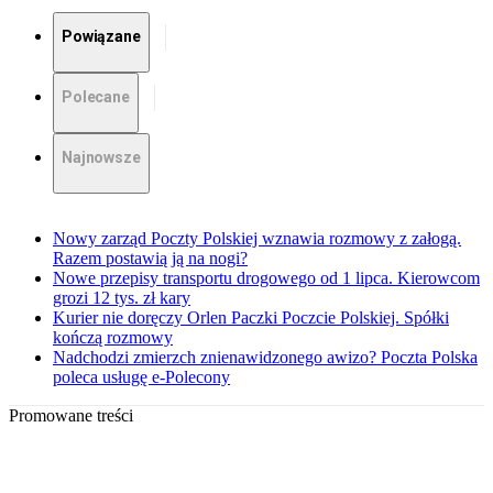
Powiązane
Polecane
Najnowsze
Nowy zarząd Poczty Polskiej wznawia rozmowy z załogą.
Razem postawią ją na nogi?
Nowe przepisy transportu drogowego od 1 lipca. Kierowcom
grozi 12 tys. zł kary
Kurier nie doręczy Orlen Paczki Poczcie Polskiej. Spółki
kończą rozmowy
Nadchodzi zmierzch znienawidzonego awizo? Poczta Polska
poleca usługę e-Polecony
Promowane treści