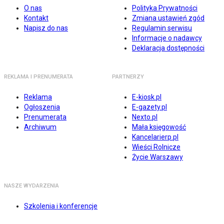
O nas
Polityka Prywatności
Kontakt
Zmiana ustawień zgód
Napisz do nas
Regulamin serwisu
Informacje o nadawcy
Deklaracja dostępności
REKLAMA I PRENUMERATA
PARTNERZY
Reklama
E-kiosk.pl
Ogłoszenia
E-gazety.pl
Prenumerata
Nexto.pl
Archiwum
Mała księgowość
Kancelarierp.pl
Wieści Rolnicze
Życie Warszawy
NASZE WYDARZENIA
Szkolenia i konferencje