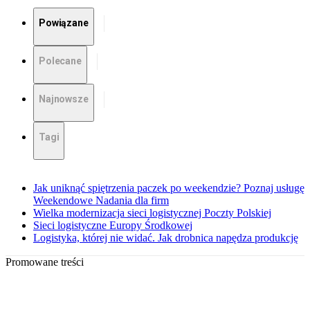
Powiązane
Polecane
Najnowsze
Tagi
Jak uniknąć spiętrzenia paczek po weekendzie? Poznaj usługę
Weekendowe Nadania dla firm
Wielka modernizacja sieci logistycznej Poczty Polskiej
Sieci logistyczne Europy Środkowej
Logistyka, której nie widać. Jak drobnica napędza produkcję
Promowane treści