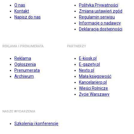
O nas
Polityka Prywatności
Kontakt
Zmiana ustawień zgód
Napisz do nas
Regulamin serwisu
Informacje o nadawcy
Deklaracja dostępności
REKLAMA I PRENUMERATA
PARTNERZY
Reklama
E-kiosk.pl
Ogłoszenia
E-gazety.pl
Prenumerata
Nexto.pl
Archiwum
Mała księgowość
Kancelarierp.pl
Wieści Rolnicze
Życie Warszawy
NASZE WYDARZENIA
Szkolenia i konferencje