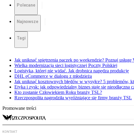
Polecane
Najnowsze
Tagi
Jak uniknąć spiętrzenia paczek po weekendzie? Poznaj usług
Wielka modernizacja sieci logistycznej Poczty Polskiej
Logistyka, której nie widać. Jak drobnica napędza produkcję
DHL eCommerce w dialogu z młodzieżą
Jak uniknąć kosztownych błędów w wysyłce? 5 problemów, któ
Etyka i zysk: jak odpowiedzialny biznes staje się nieodłączną c
Kto zostanie Człowiekiem Roku branży TSL?
Rzeczpospolita nagrodziła wyróżniające się firmy branży TSL
Promowane treści
KONTAKT