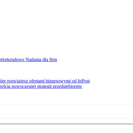
ę Weekendowe Nadania dla firm
re rozwiążesz ofertami biznesowymi od InPost
zęścią nowoczesnej strategii przedsiębiorstw