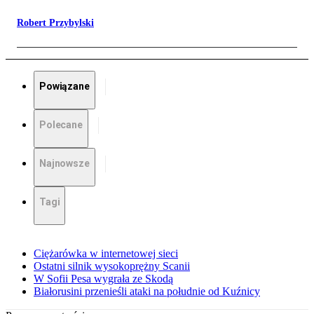
Robert Przybylski
Powiązane
Polecane
Najnowsze
Tagi
Ciężarówka w internetowej sieci
Ostatni silnik wysokoprężny Scanii
W Sofii Pesa wygrała ze Skodą
Białorusini przenieśli ataki na południe od Kuźnicy