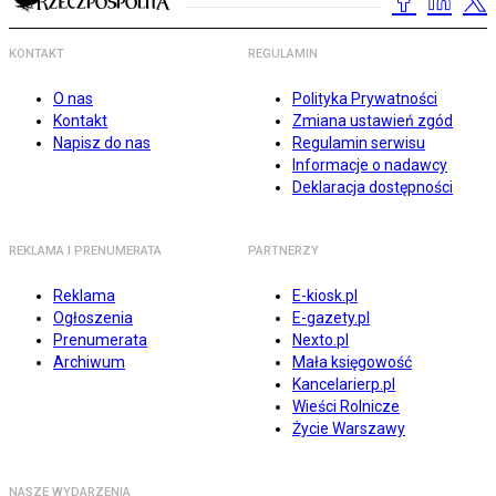
KONTAKT
REGULAMIN
O nas
Polityka Prywatności
Kontakt
Zmiana ustawień zgód
Napisz do nas
Regulamin serwisu
Informacje o nadawcy
Deklaracja dostępności
REKLAMA I PRENUMERATA
PARTNERZY
Reklama
E-kiosk.pl
Ogłoszenia
E-gazety.pl
Prenumerata
Nexto.pl
Archiwum
Mała księgowość
Kancelarierp.pl
Wieści Rolnicze
Życie Warszawy
NASZE WYDARZENIA