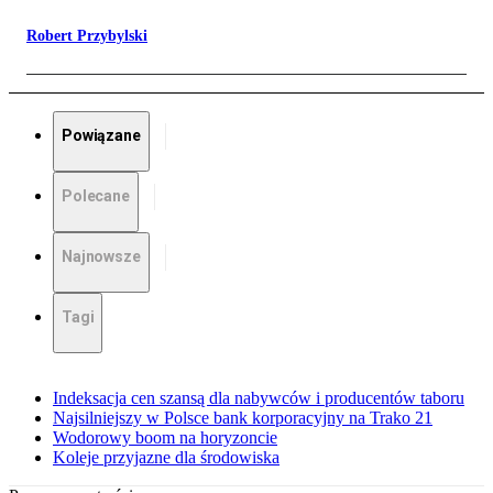
Robert Przybylski
Powiązane
Polecane
Najnowsze
Tagi
Indeksacja cen szansą dla nabywców i producentów taboru
Najsilniejszy w Polsce bank korporacyjny na Trako 21
Wodorowy boom na horyzoncie
Koleje przyjazne dla środowiska