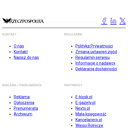
KONTAKT
REGULAMIN
O nas
Polityka Prywatności
Kontakt
Zmiana ustawień zgód
Napisz do nas
Regulamin serwisu
Informacje o nadawcy
Deklaracja dostępności
REKLAMA I PRENUMERATA
PARTNERZY
Reklama
E-kiosk.pl
Ogłoszenia
E-gazety.pl
Prenumerata
Nexto.pl
Archiwum
Mała księgowość
Kancelarierp.pl
Wieści Rolnicze