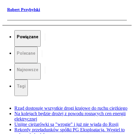
Robert Przybylski
Powiązane
Polecane
Najnowsze
Tagi
Rząd dostosuje wszystkie drogi krajowe do ruchu ciężkiego
Na kolejach będzie drożej z powodu rosnących cen energii
elektrycznej
Unijne ciężarówki są "wrogie" i już nie wjadą do Rosji
Rekordy przeładunków spółki PG Eksploatacja. Węgiel to