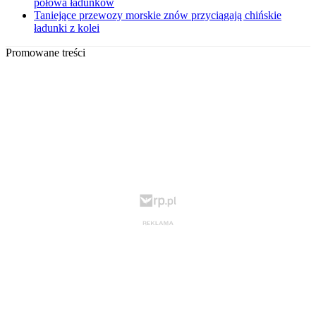
połowa ładunków
Taniejące przewozy morskie znów przyciągają chińskie
ładunki z kolei
Promowane treści