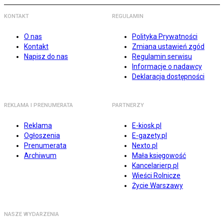
KONTAKT
REGULAMIN
O nas
Polityka Prywatności
Kontakt
Zmiana ustawień zgód
Napisz do nas
Regulamin serwisu
Informacje o nadawcy
Deklaracja dostępności
REKLAMA I PRENUMERATA
PARTNERZY
Reklama
E-kiosk.pl
Ogłoszenia
E-gazety.pl
Prenumerata
Nexto.pl
Archiwum
Mała księgowość
Kancelarierp.pl
Wieści Rolnicze
Życie Warszawy
NASZE WYDARZENIA