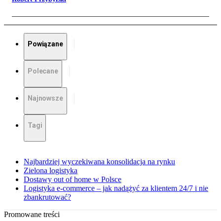
Powiązane
Polecane
Najnowsze
Tagi
Najbardziej wyczekiwana konsolidacja na rynku
Zielona logistyka
Dostawy out of home w Polsce
Logistyka e-commerce – jak nadążyć za klientem 24/7 i nie
zbankrutować?
Promowane treści