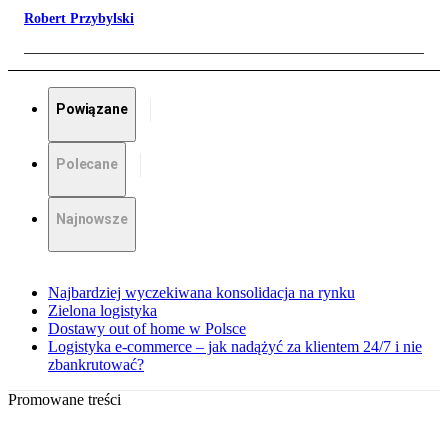
Robert Przybylski
Powiązane
Polecane
Najnowsze
Najbardziej wyczekiwana konsolidacja na rynku
Zielona logistyka
Dostawy out of home w Polsce
Logistyka e-commerce – jak nadążyć za klientem 24/7 i nie
zbankrutować?
Promowane treści