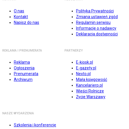
O nas
Polityka Prywatności
Kontakt
Zmiana ustawień zgód
Napisz do nas
Regulamin serwisu
Informacje o nadawcy
Deklaracja dostępności
REKLAMA I PRENUMERATA
PARTNERZY
Reklama
E-kiosk.pl
Ogłoszenia
E-gazety.pl
Prenumerata
Nexto.pl
Archiwum
Mała księgowość
Kancelarierp.pl
Wieści Rolnicze
Życie Warszawy
NASZE WYDARZENIA
Szkolenia i konferencje