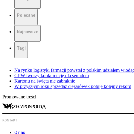
Polecane
Najnowsze
Tagi
Na rynku logistyki farmacji powstał z polskim udziałem wiodą
GPW tworzy konkurencję dla senndera
Kartonu na święta nie zabraknie
W przyszłym roku sprzedaż ciężarówek pobije kolejny rekord
Promowane treści
KONTAKT
O nas