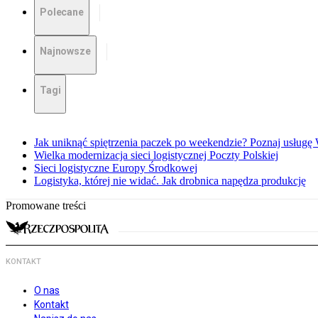
Polecane
Najnowsze
Tagi
Jak uniknąć spiętrzenia paczek po weekendzie? Poznaj usług
Wielka modernizacja sieci logistycznej Poczty Polskiej
Sieci logistyczne Europy Środkowej
Logistyka, której nie widać. Jak drobnica napędza produkcję
Promowane treści
KONTAKT
O nas
Kontakt