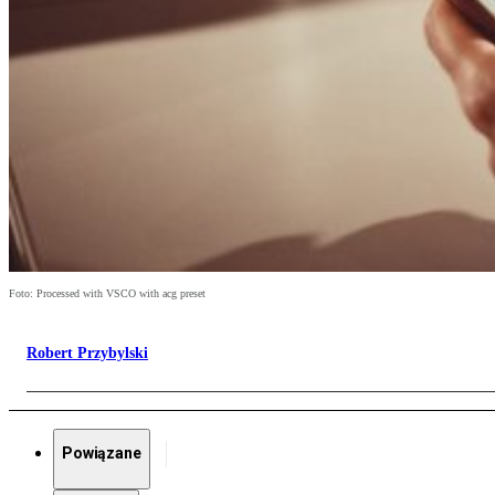
Foto: Processed with VSCO with acg preset
Robert Przybylski
Powiązane