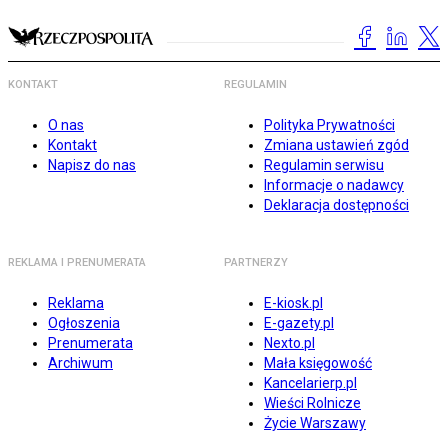
KONTAKT
REGULAMIN
O nas
Polityka Prywatności
Kontakt
Zmiana ustawień zgód
Napisz do nas
Regulamin serwisu
Informacje o nadawcy
Deklaracja dostępności
REKLAMA I PRENUMERATA
PARTNERZY
Reklama
E-kiosk.pl
Ogłoszenia
E-gazety.pl
Prenumerata
Nexto.pl
Archiwum
Mała księgowość
Kancelarierp.pl
Wieści Rolnicze
Życie Warszawy