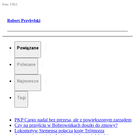
Foto: UTLC
Robert Przybylski
Powiązane
Polecane
Najnowsze
Tagi
PKP Cargo nadal bez prezesa, ale z powiększonym zarządem
Czy na przejściu w Bobrownikach doszło do zmowy?
Lokomotyw Siemensa połączą kraje Trójmorza