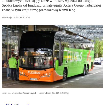
autobusowych, działający także w Polsce, wjeżdża do Turcji.
Spółka kupiła od funduszu private equity Actera Group najbardziej
znaną w tym kraju firmę przewozową Kamil Koç.
Publikacja:
24.08.2019 11:04
Foto: fot. Wikipedia/ Adrian Grycuk – Praca własna, CC BY-SA 3.0 pl