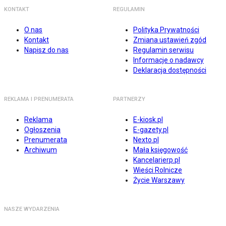
KONTAKT
REGULAMIN
O nas
Polityka Prywatności
Kontakt
Zmiana ustawień zgód
Napisz do nas
Regulamin serwisu
Informacje o nadawcy
Deklaracja dostępności
REKLAMA I PRENUMERATA
PARTNERZY
Reklama
E-kiosk.pl
Ogłoszenia
E-gazety.pl
Prenumerata
Nexto.pl
Archiwum
Mała księgowość
Kancelarierp.pl
Wieści Rolnicze
Życie Warszawy
NASZE WYDARZENIA