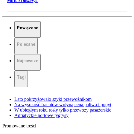
Michał Duszczyk
Powiązane
Polecane
Najnowsze
Tagi
Lato pokrzyżowało szyki przewoźnikom
Na wysokość frachtów wpłyną cena paliwa i popyt
W ubiegłym roku rosły tylko przewozy pasażerskie
Adriatyckie portowe tygrysy
Promowane treści