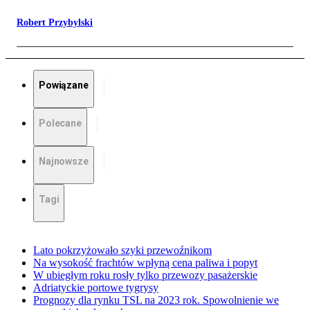
Robert Przybylski
Powiązane
Polecane
Najnowsze
Tagi
Lato pokrzyżowało szyki przewoźnikom
Na wysokość frachtów wpłyną cena paliwa i popyt
W ubiegłym roku rosły tylko przewozy pasażerskie
Adriatyckie portowe tygrysy
Prognozy dla rynku TSL na 2023 rok. Spowolnienie we