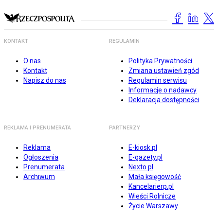
KONTAKT
REGULAMIN
O nas
Polityka Prywatności
Kontakt
Zmiana ustawień zgód
Napisz do nas
Regulamin serwisu
Informacje o nadawcy
Deklaracja dostępności
REKLAMA I PRENUMERATA
PARTNERZY
Reklama
E-kiosk.pl
Ogłoszenia
E-gazety.pl
Prenumerata
Nexto.pl
Archiwum
Mała księgowość
Kancelarierp.pl
Wieści Rolnicze
Życie Warszawy