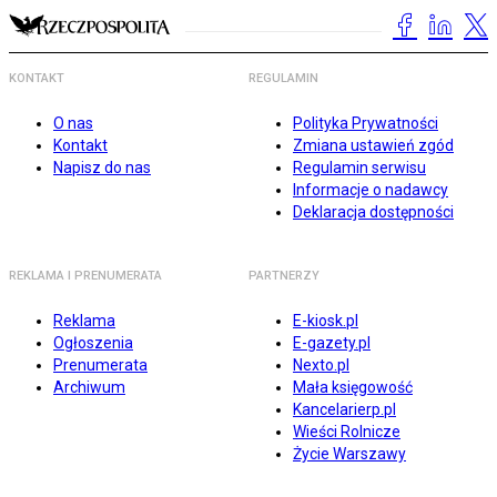
KONTAKT
REGULAMIN
O nas
Polityka Prywatności
Kontakt
Zmiana ustawień zgód
Napisz do nas
Regulamin serwisu
Informacje o nadawcy
Deklaracja dostępności
REKLAMA I PRENUMERATA
PARTNERZY
Reklama
E-kiosk.pl
Ogłoszenia
E-gazety.pl
Prenumerata
Nexto.pl
Archiwum
Mała księgowość
Kancelarierp.pl
Wieści Rolnicze
Życie Warszawy