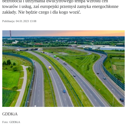
bezrobocia i utrzymania dwucyfrowego tempa wzrostu cen
towarów i usług, zaś europejski przemysł zamyka energochłonne
zakłady. Nie będzie czego i dla kogo wozić.
Publikacja:
04.01.2023 13:08
GDDKiA
Foto: GDDKiA