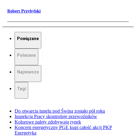
Robert Przybylski
Powiązane
Polecane
Najnowsze
Tagi
Do otwarcia tunelu pod Świną zostało pół roku
Inspekcja Pracy skontroluje przewoźników
Kolorowe palety zdobywają rynek
Koncern energetyczny PGE kupi całość akcji PKP
Energetyka