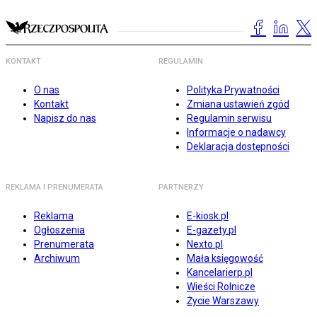
KONTAKT
REGULAMIN
O nas
Polityka Prywatności
Kontakt
Zmiana ustawień zgód
Napisz do nas
Regulamin serwisu
Informacje o nadawcy
Deklaracja dostępności
REKLAMA I PRENUMERATA
PARTNERZY
Reklama
E-kiosk.pl
Ogłoszenia
E-gazety.pl
Prenumerata
Nexto.pl
Archiwum
Mała księgowość
Kancelarierp.pl
Wieści Rolnicze
Życie Warszawy