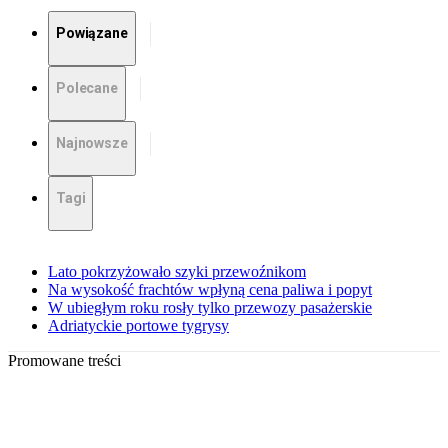
Powiązane
Polecane
Najnowsze
Tagi
Lato pokrzyżowało szyki przewoźnikom
Na wysokość frachtów wpłyną cena paliwa i popyt
W ubiegłym roku rosły tylko przewozy pasażerskie
Adriatyckie portowe tygrysy
Promowane treści