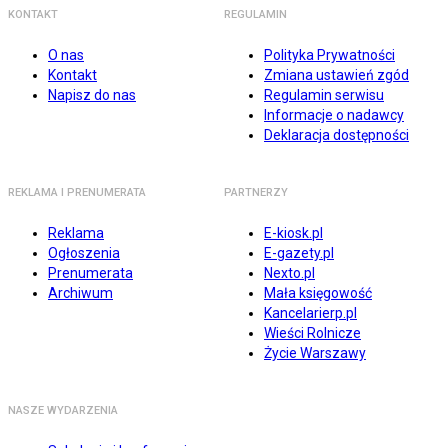
KONTAKT
REGULAMIN
O nas
Polityka Prywatności
Kontakt
Zmiana ustawień zgód
Napisz do nas
Regulamin serwisu
Informacje o nadawcy
Deklaracja dostępności
REKLAMA I PRENUMERATA
PARTNERZY
Reklama
E-kiosk.pl
Ogłoszenia
E-gazety.pl
Prenumerata
Nexto.pl
Archiwum
Mała księgowość
Kancelarierp.pl
Wieści Rolnicze
Życie Warszawy
NASZE WYDARZENIA