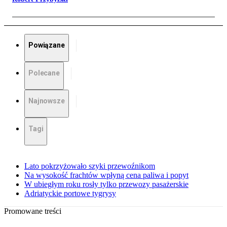
Powiązane
Polecane
Najnowsze
Tagi
Lato pokrzyżowało szyki przewoźnikom
Na wysokość frachtów wpłyną cena paliwa i popyt
W ubiegłym roku rosły tylko przewozy pasażerskie
Adriatyckie portowe tygrysy
Promowane treści