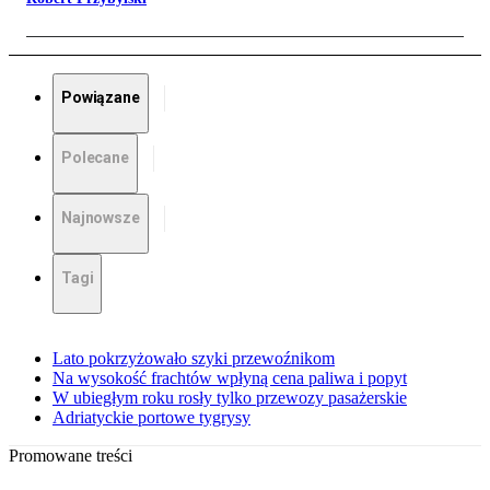
Powiązane
Polecane
Najnowsze
Tagi
Lato pokrzyżowało szyki przewoźnikom
Na wysokość frachtów wpłyną cena paliwa i popyt
W ubiegłym roku rosły tylko przewozy pasażerskie
Adriatyckie portowe tygrysy
Promowane treści