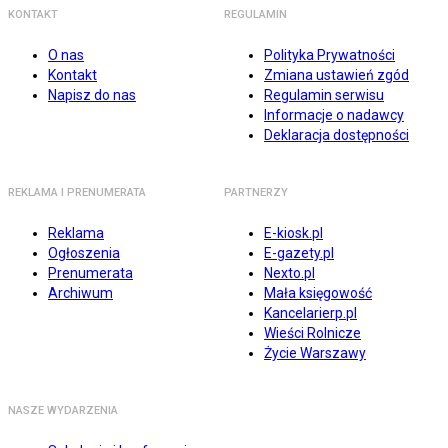
KONTAKT
REGULAMIN
O nas
Polityka Prywatności
Kontakt
Zmiana ustawień zgód
Napisz do nas
Regulamin serwisu
Informacje o nadawcy
Deklaracja dostępności
REKLAMA I PRENUMERATA
PARTNERZY
Reklama
E-kiosk.pl
Ogłoszenia
E-gazety.pl
Prenumerata
Nexto.pl
Archiwum
Mała księgowość
Kancelarierp.pl
Wieści Rolnicze
Życie Warszawy
NASZE WYDARZENIA