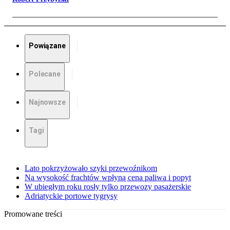
Powiązane
Polecane
Najnowsze
Tagi
Lato pokrzyżowało szyki przewoźnikom
Na wysokość frachtów wpłyną cena paliwa i popyt
W ubiegłym roku rosły tylko przewozy pasażerskie
Adriatyckie portowe tygrysy
Promowane treści