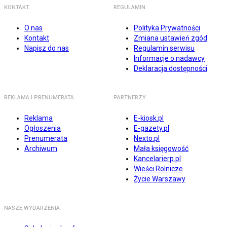
KONTAKT
REGULAMIN
O nas
Polityka Prywatności
Kontakt
Zmiana ustawień zgód
Napisz do nas
Regulamin serwisu
Informacje o nadawcy
Deklaracja dostępności
REKLAMA I PRENUMERATA
PARTNERZY
Reklama
E-kiosk.pl
Ogłoszenia
E-gazety.pl
Prenumerata
Nexto.pl
Archiwum
Mała księgowość
Kancelarierp.pl
Wieści Rolnicze
Życie Warszawy
NASZE WYDARZENIA