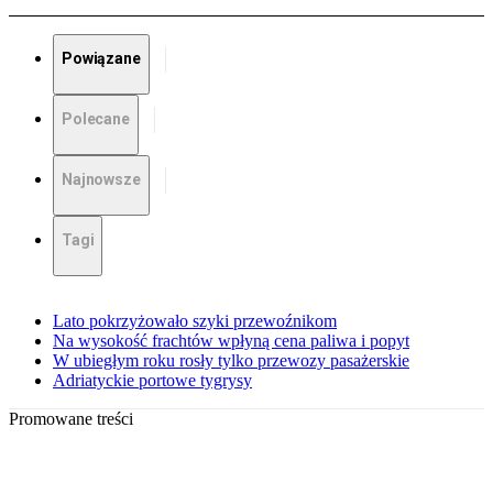
Powiązane
Polecane
Najnowsze
Tagi
Lato pokrzyżowało szyki przewoźnikom
Na wysokość frachtów wpłyną cena paliwa i popyt
W ubiegłym roku rosły tylko przewozy pasażerskie
Adriatyckie portowe tygrysy
Promowane treści