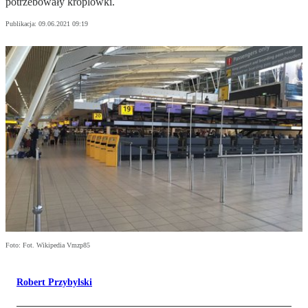
potrzebowały kroplówki.
Publikacja:
09.06.2021 09:19
Foto: Fot. Wikipedia Vmzp85
Robert Przybylski