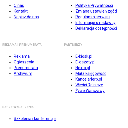
O nas
Polityka Prywatności
Kontakt
Zmiana ustawień zgód
Napisz do nas
Regulamin serwisu
Informacje o nadawcy
Deklaracja dostępności
REKLAMA I PRENUMERATA
PARTNERZY
Reklama
E-kiosk.pl
Ogłoszenia
E-gazety.pl
Prenumerata
Nexto.pl
Archiwum
Mała księgowość
Kancelarierp.pl
Wieści Rolnicze
Życie Warszawy
NASZE WYDARZENIA
Szkolenia i konferencje