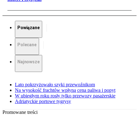
Powiązane
Polecane
Najnowsze
Lato pokrzyżowało szyki przewoźnikom
Na wysokość frachtów wpłyną cena paliwa i popyt
W ubiegłym roku rosły tylko przewozy pasażerskie
Adriatyckie portowe tygrysy
Promowane treści