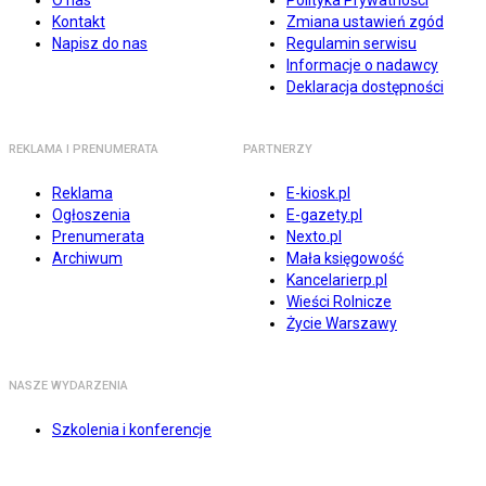
O nas
Polityka Prywatności
Kontakt
Zmiana ustawień zgód
Napisz do nas
Regulamin serwisu
Informacje o nadawcy
Deklaracja dostępności
REKLAMA I PRENUMERATA
PARTNERZY
Reklama
E-kiosk.pl
Ogłoszenia
E-gazety.pl
Prenumerata
Nexto.pl
Archiwum
Mała księgowość
Kancelarierp.pl
Wieści Rolnicze
Życie Warszawy
NASZE WYDARZENIA
Szkolenia i konferencje