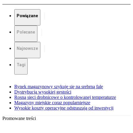
Powiązane
Polecane
Najnowsze
Tagi
Rynek magazynowy szykuje się na srebrną falę
Dystrybucja wysokiej gęstości
Rosną sieci drobnicowe o kontrolowanej temperaturze
Magazyny miejskie coraz popularniejsze
Wysokie koszty operacyjne odstraszają od inwestycji
Promowane treści