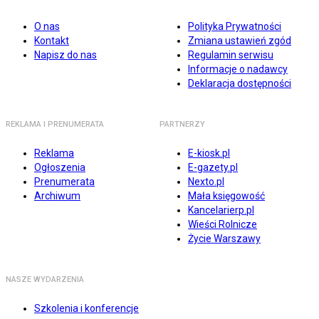
O nas
Polityka Prywatności
Kontakt
Zmiana ustawień zgód
Napisz do nas
Regulamin serwisu
Informacje o nadawcy
Deklaracja dostępności
REKLAMA I PRENUMERATA
PARTNERZY
Reklama
E-kiosk.pl
Ogłoszenia
E-gazety.pl
Prenumerata
Nexto.pl
Archiwum
Mała księgowość
Kancelarierp.pl
Wieści Rolnicze
Życie Warszawy
NASZE WYDARZENIA
Szkolenia i konferencje