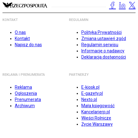
KONTAKT
REGULAMIN
O nas
Polityka Prywatności
Kontakt
Zmiana ustawień zgód
Napisz do nas
Regulamin serwisu
Informacje o nadawcy
Deklaracja dostępności
REKLAMA I PRENUMERATA
PARTNERZY
Reklama
E-kiosk.pl
Ogłoszenia
E-gazety.pl
Prenumerata
Nexto.pl
Archiwum
Mała księgowość
Kancelarierp.pl
Wieści Rolnicze
Życie Warszawy