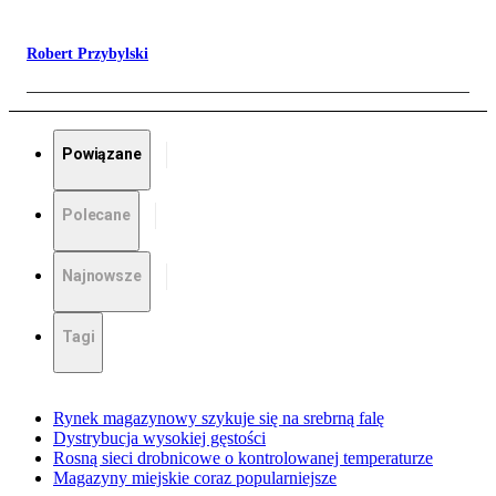
Robert Przybylski
Powiązane
Polecane
Najnowsze
Tagi
Rynek magazynowy szykuje się na srebrną falę
Dystrybucja wysokiej gęstości
Rosną sieci drobnicowe o kontrolowanej temperaturze
Magazyny miejskie coraz popularniejsze