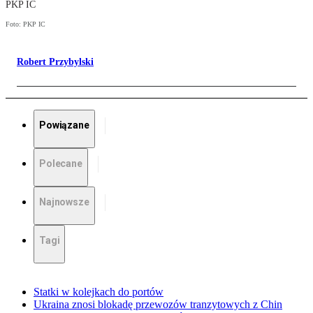
PKP IC
Foto: PKP IC
Robert Przybylski
Powiązane
Polecane
Najnowsze
Tagi
Statki w kolejkach do portów
Ukraina znosi blokadę przewozów tranzytowych z Chin