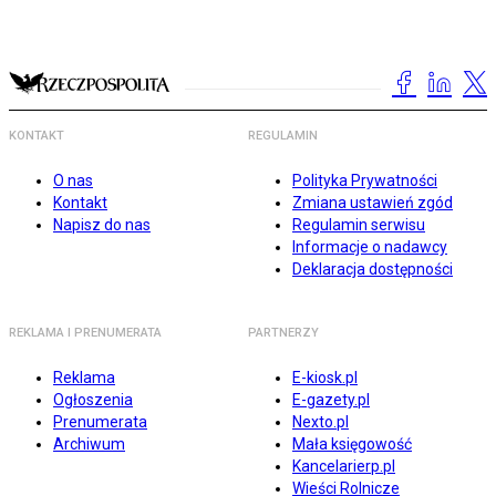
KONTAKT
REGULAMIN
O nas
Polityka Prywatności
Kontakt
Zmiana ustawień zgód
Napisz do nas
Regulamin serwisu
Informacje o nadawcy
Deklaracja dostępności
REKLAMA I PRENUMERATA
PARTNERZY
Reklama
E-kiosk.pl
Ogłoszenia
E-gazety.pl
Prenumerata
Nexto.pl
Archiwum
Mała księgowość
Kancelarierp.pl
Wieści Rolnicze