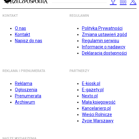
KONTAKT
REGULAMIN
O nas
Polityka Prywatności
Kontakt
Zmiana ustawień zgód
Napisz do nas
Regulamin serwisu
Informacje o nadawcy
Deklaracja dostępności
REKLAMA I PRENUMERATA
PARTNERZY
Reklama
E-kiosk.pl
Ogłoszenia
E-gazety.pl
Prenumerata
Nexto.pl
Archiwum
Mała księgowość
Kancelarierp.pl
Wieści Rolnicze
Życie Warszawy
NASZE WYDARZENIA