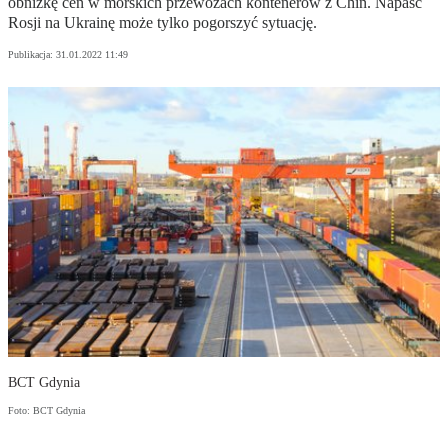
obniżkę cen w morskich przewozach kontenerów z Chin. Napaść
Rosji na Ukrainę może tylko pogorszyć sytuację.
Publikacja:
31.01.2022 11:49
BCT Gdynia
Foto: BCT Gdynia