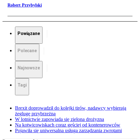
Robert Przybylski
Powiązane
Polecane
Najnowsze
Tagi
Brexit doprowadził do kolejki tirów, nadawcy wybierają
żeglugę przybrzeżną
W lotnictwie zapowiada się zielona drożyzna
Na kotwicowiskach coraz gęściej od kontenerowców
Pojawiła się uniwersalna usługa zarządzania zwrotami