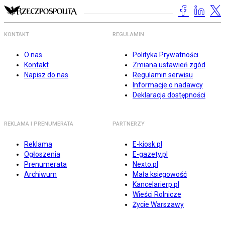
KONTAKT
REGULAMIN
O nas
Polityka Prywatności
Kontakt
Zmiana ustawień zgód
Napisz do nas
Regulamin serwisu
Informacje o nadawcy
Deklaracja dostępności
REKLAMA I PRENUMERATA
PARTNERZY
Reklama
E-kiosk.pl
Ogłoszenia
E-gazety.pl
Prenumerata
Nexto.pl
Archiwum
Mała księgowość
Kancelarierp.pl
Wieści Rolnicze
Życie Warszawy