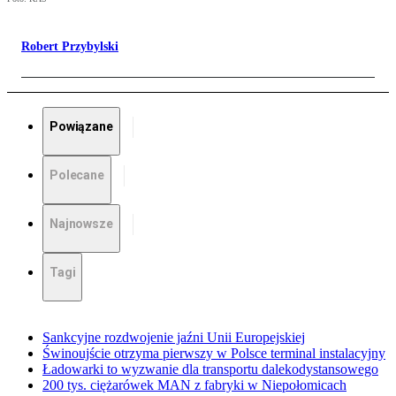
Robert Przybylski
Powiązane
Polecane
Najnowsze
Tagi
Sankcyjne rozdwojenie jaźni Unii Europejskiej
Świnoujście otrzyma pierwszy w Polsce terminal instalacyjny
Ładowarki to wyzwanie dla transportu dalekodystansowego
200 tys. ciężarówek MAN z fabryki w Niepołomicach