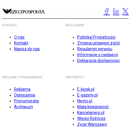
KONTAKT
REGULAMIN
O nas
Polityka Prywatności
Kontakt
Zmiana ustawień zgód
Napisz do nas
Regulamin serwisu
Informacje o nadawcy
Deklaracja dostępności
REKLAMA I PRENUMERATA
PARTNERZY
Reklama
E-kiosk.pl
Ogłoszenia
E-gazety.pl
Prenumerata
Nexto.pl
Archiwum
Mała księgowość
Kancelarierp.pl
Wieści Rolnicze
Życie Warszawy