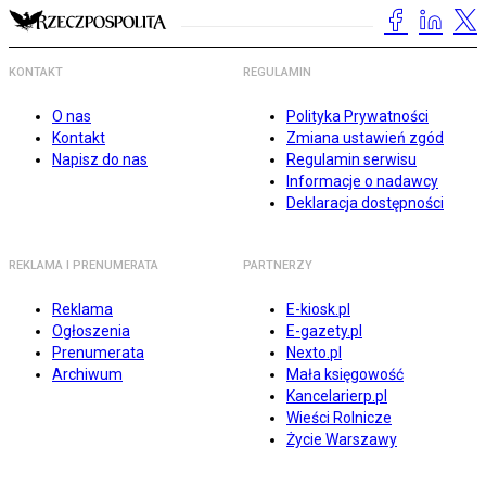
KONTAKT
REGULAMIN
O nas
Polityka Prywatności
Kontakt
Zmiana ustawień zgód
Napisz do nas
Regulamin serwisu
Informacje o nadawcy
Deklaracja dostępności
REKLAMA I PRENUMERATA
PARTNERZY
Reklama
E-kiosk.pl
Ogłoszenia
E-gazety.pl
Prenumerata
Nexto.pl
Archiwum
Mała księgowość
Kancelarierp.pl
Wieści Rolnicze
Życie Warszawy