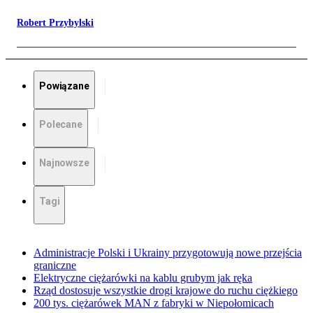
Robert Przybylski
Powiązane
Polecane
Najnowsze
Tagi
Administracje Polski i Ukrainy przygotowują nowe przejścia
graniczne
Elektryczne ciężarówki na kablu grubym jak ręka
Rząd dostosuje wszystkie drogi krajowe do ruchu ciężkiego
200 tys. ciężarówek MAN z fabryki w Niepołomicach