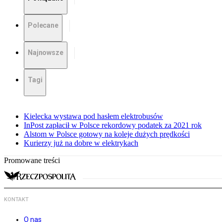
Polecane
Najnowsze
Tagi
Kielecka wystawa pod hasłem elektrobusów
InPost zapłacił w Polsce rekordowy podatek za 2021 rok
Alstom w Polsce gotowy na koleje dużych prędkości
Kurierzy już na dobre w elektrykach
Promowane treści
KONTAKT
O nas