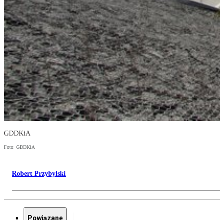
GDDKiA
Foto: GDDKiA
Robert Przybylski
Powiązane