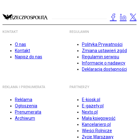
KONTAKT
REGULAMIN
O nas
Polityka Prywatności
Kontakt
Zmiana ustawień zgód
Napisz do nas
Regulamin serwisu
Informacje o nadawcy
Deklaracja dostępności
REKLAMA I PRENUMERATA
PARTNERZY
Reklama
E-kiosk.pl
Ogłoszenia
E-gazety.pl
Prenumerata
Nexto.pl
Archiwum
Mała księgowość
Kancelarierp.pl
Wieści Rolnicze
Życie Warszawy