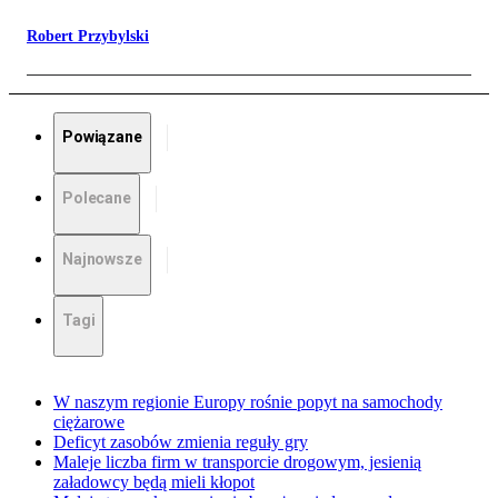
Robert Przybylski
Powiązane
Polecane
Najnowsze
Tagi
W naszym regionie Europy rośnie popyt na samochody
ciężarowe
Deficyt zasobów zmienia reguły gry
Maleje liczba firm w transporcie drogowym, jesienią
załadowcy będą mieli kłopot