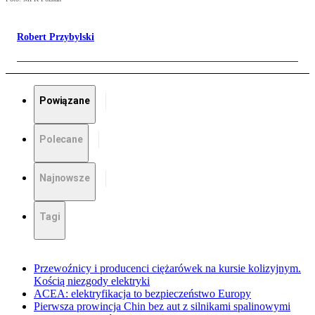
Robert Przybylski
Powiązane
Polecane
Najnowsze
Tagi
Przewoźnicy i producenci ciężarówek na kursie kolizyjnym.
Kością niezgody elektryki
ACEA: elektryfikacja to bezpieczeństwo Europy
Pierwsza prowincja Chin bez aut z silnikami spalinowymi