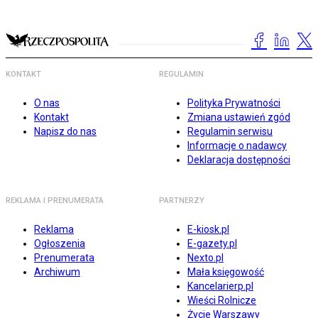
KONTAKT
REGULAMIN
O nas
Polityka Prywatności
Kontakt
Zmiana ustawień zgód
Napisz do nas
Regulamin serwisu
Informacje o nadawcy
Deklaracja dostępności
REKLAMA I PRENUMERATA
PARTNERZY
Reklama
E-kiosk.pl
Ogłoszenia
E-gazety.pl
Prenumerata
Nexto.pl
Archiwum
Mała księgowość
Kancelarierp.pl
Wieści Rolnicze
Życie Warszawy