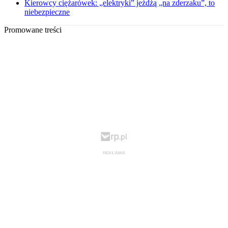
Kierowcy ciężarówek: „elektryki” jeżdżą „na zderzaku”, to
niebezpieczne
Promowane treści