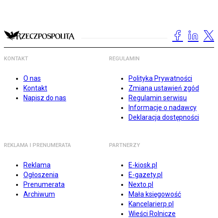
KONTAKT
REGULAMIN
O nas
Polityka Prywatności
Kontakt
Zmiana ustawień zgód
Napisz do nas
Regulamin serwisu
Informacje o nadawcy
Deklaracja dostępności
REKLAMA I PRENUMERATA
PARTNERZY
Reklama
E-kiosk.pl
Ogłoszenia
E-gazety.pl
Prenumerata
Nexto.pl
Archiwum
Mała księgowość
Kancelarierp.pl
Wieści Rolnicze