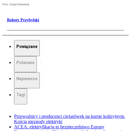
Foto: Grupa Elemental
Robert Przybylski
Powiązane
Polecane
Najnowsze
Tagi
Przewoźnicy i producenci ciężarówek na kursie kolizyjnym.
Kością niezgody elektryki
ACEA: elektryfikacja to bezpieczeństwo Europy