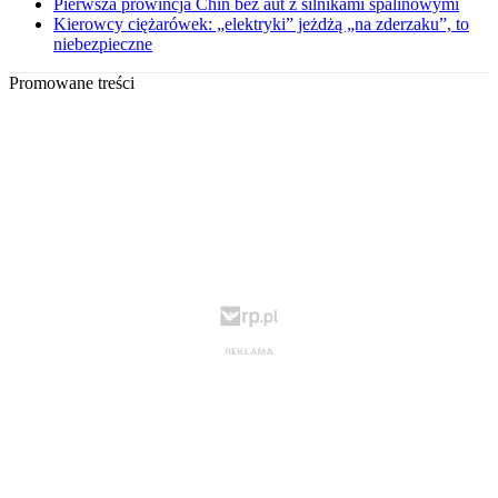
Pierwsza prowincja Chin bez aut z silnikami spalinowymi
Kierowcy ciężarówek: „elektryki” jeżdżą „na zderzaku”, to
niebezpieczne
Promowane treści