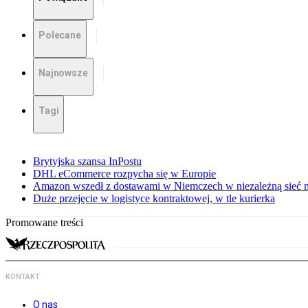
Polecane
Najnowsze
Tagi
Brytyjska szansa InPostu
DHL eCommerce rozpycha się w Europie
Amazon wszedł z dostawami w Niemczech w niezależną sieć
Duże przejęcie w logistyce kontraktowej, w tle kurierka
Promowane treści
KONTAKT
O nas