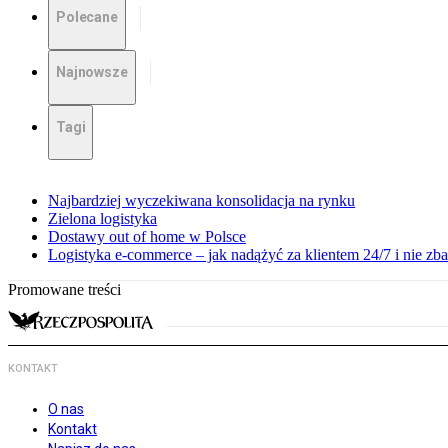
Polecane
Najnowsze
Tagi
Najbardziej wyczekiwana konsolidacja na rynku
Zielona logistyka
Dostawy out of home w Polsce
Logistyka e-commerce – jak nadążyć za klientem 24/7 i nie z
Promowane treści
KONTAKT
O nas
Kontakt