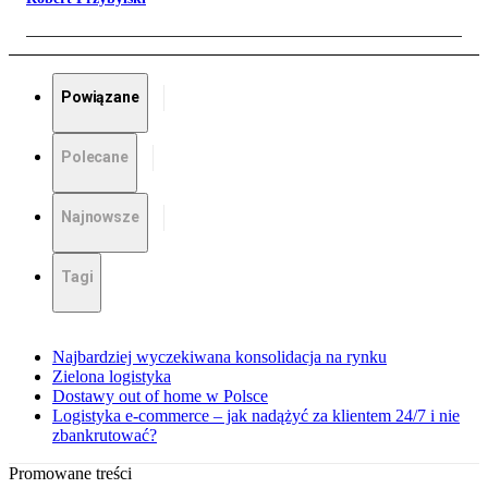
Powiązane
Polecane
Najnowsze
Tagi
Najbardziej wyczekiwana konsolidacja na rynku
Zielona logistyka
Dostawy out of home w Polsce
Logistyka e-commerce – jak nadążyć za klientem 24/7 i nie
zbankrutować?
Promowane treści