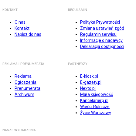
KONTAKT
REGULAMIN
O nas
Polityka Prywatności
Kontakt
Zmiana ustawień zgód
Napisz do nas
Regulamin serwisu
Informacje o nadawcy
Deklaracja dostępności
REKLAMA I PRENUMERATA
PARTNERZY
Reklama
E-kiosk.pl
Ogłoszenia
E-gazety.pl
Prenumerata
Nexto.pl
Archiwum
Mała księgowość
Kancelarierp.pl
Wieści Rolnicze
Życie Warszawy
NASZE WYDARZENIA